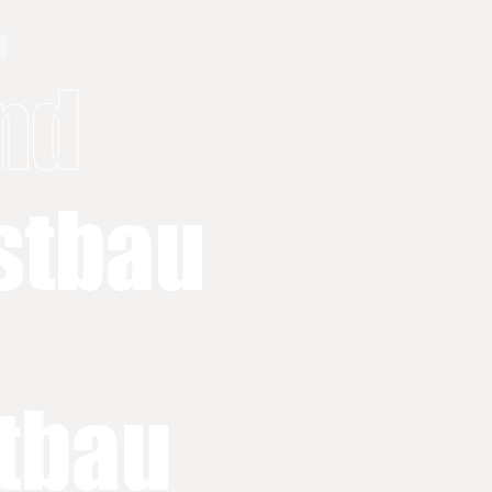
nd
stbau
tbau