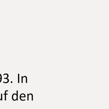
3. In
uf den