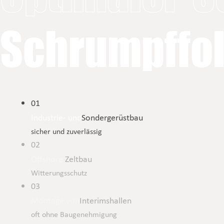
Schrumpffol
01
Industrie- und
Sondergerüstbau
sicher und zuverlässig
02
Offshore
Zeltbau
Witterungsschutz
03
Montage von
Interimshallen
oft ohne Baugenehmigung